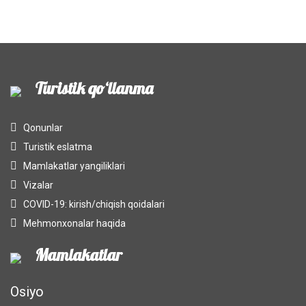
Turistik qo‘llanma
Qonunlar
Turistik eslatma
Mamlakatlar yangiliklari
Vizalar
COVID-19: kirish/chiqish qoidalari
Mehmonxonalar haqida
Mamlakatlar
Osiyo