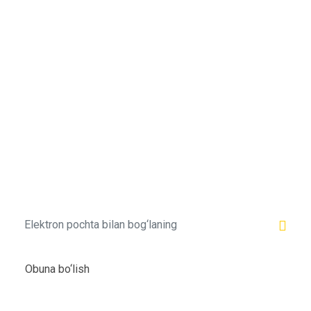
Bizning xabarnomamizga
obuna bo'ling!
Va bizning yangi aktsiyalarimiz,
mehmonxonalarimiz, so‘nggi daqiqalardagi
sayohatlarimiz, haftaning eng yaxshi narxlari
haqida bilib oling!
Obuna bo‘lish