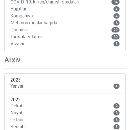
COVID-19: kirish/chiqish qoidalari
34
Hujjatlar
4
Kompaniya
4
Mehmonxonalar haqida
6
Qonunlar
20
Turistik eslatma
30
Vizalar
3
Arxiv
2023
Yanvar
4
2022
Dekabr
2
Noyabr
3
Oktabr
6
Sentabr
5