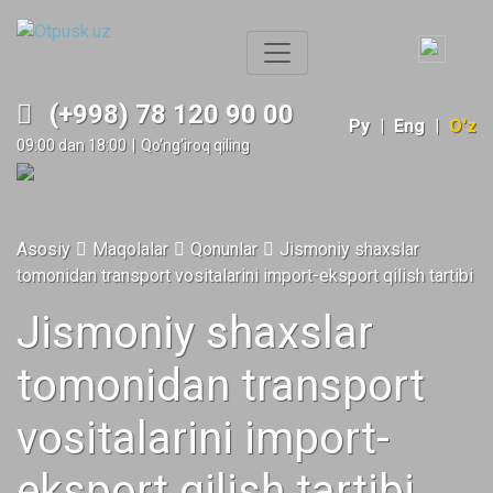
(+998) 78 120 90 00
Ру
|
Eng
|
O'z
09:00 dan 18:00
|
Qo‘ng‘iroq qiling
Asosiy
Maqolalar
Qonunlar
Jismoniy shaxslar
tomonidan transport vositalarini import-eksport qilish tartibi
Jismoniy shaxslar
tomonidan transport
vositalarini import-
eksport qilish tartibi