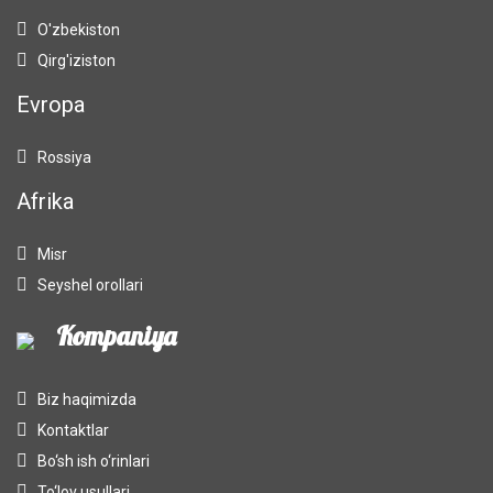
O'zbekiston
Qirg'iziston
Evropa
Rossiya
Afrika
Misr
Seyshel orollari
Kompaniya
Biz haqimizda
Kontaktlar
Bo‘sh ish o‘rinlari
To‘lov usullari