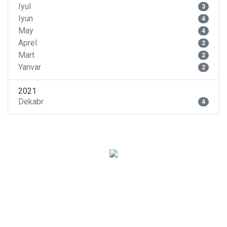
Iyul
3
Iyun
4
May
4
Aprel
2
Mart
2
Yanvar
2
2021
Dekabr
4