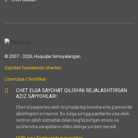
© 2007 - 2026, Huquqlar himoyalangan.
Saytdan foydalanish shartlari
Litsenziya
/
Sertifikat
CHET ELGA SAYOHAT QILISHNI REJALASHTIRGAN
AZIZ SAYYOHLAR!
Chet el pasportini olish to'g'risida iloji boricha erta g'amxo'rlik
qilishingizni so'raymiz. Bu sizga so'nggi paytlarda viza olish
va bron qilish xizmatlari bilan bog'liq bo'lgan stress va
qo'shimcha xarajatlarni oldini olishga yordam beradi.
OVIR-ning Toshkentdagi manzillari