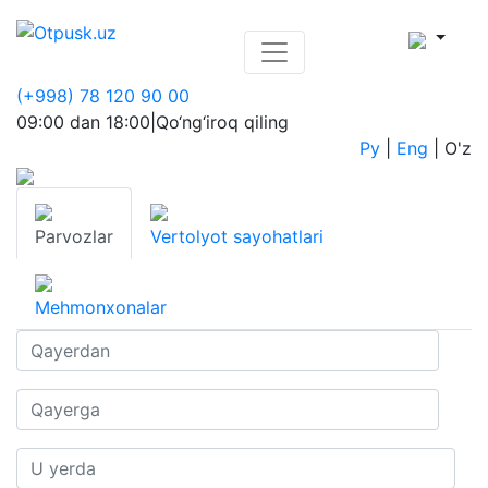
(+998) 78 120 90 00
09:00 dan 18:00
|
Qo‘ng‘iroq qiling
Ру
|
Eng
|
O'z
Parvozlar
Vertolyot sayohatlari
Mehmonxonalar