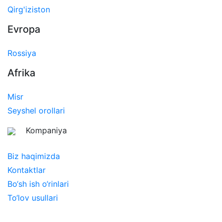
Qirg'iziston
Evropa
Rossiya
Afrika
Misr
Seyshel orollari
Kompaniya
Biz haqimizda
Kontaktlar
Bo‘sh ish o‘rinlari
To‘lov usullari