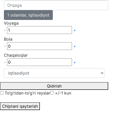
1
odamlar,
Iqtisodiyot
Voyaga
-
+
Bola
-
+
Chaqaloqlar
-
+
Qidirish
To‘g‘ridan-to‘g‘ri reyslar
+/-1 kun
Chiptani qaytarish