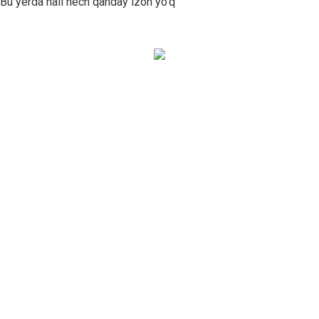
Bu yerda hali hech qanday izoh yo'q
Bizning xabarnomamizga
obuna bo'ling!
Va bizning yangi aktsiyalarimiz,
mehmonxonalarimiz, so‘nggi daqiqalardagi
sayohatlarimiz, haftaning eng yaxshi narxlari