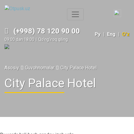
(+998) 78 120 90 00
Ру
|
Eng
|
O'z
09:00 dan 18:00
|
Qo‘ng‘iroq qiling
Asosiy
Guvohnomalar
City Palace Hotel
City Palace Hotel