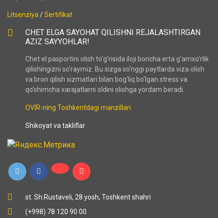
Litsenziya
/
Sertifikat
CHET ELGA SAYOHAT QILISHNI REJALASHTIRGAN
AZIZ SAYYOHLAR!
Chet el pasportini olish to'g'risida iloji boricha erta g'amxo'rlik
qilishingizni so'raymiz. Bu sizga so'nggi paytlarda viza olish
va bron qilish xizmatlari bilan bog'liq bo'lgan stress va
qo'shimcha xarajatlarni oldini olishga yordam beradi.
OVIR-ning Toshkentdagi manzillari
Shikoyat va takliflar
st. Sh.Rustaveli, 28 yosh, Toshkent shahri
(+998) 78 120 90 00