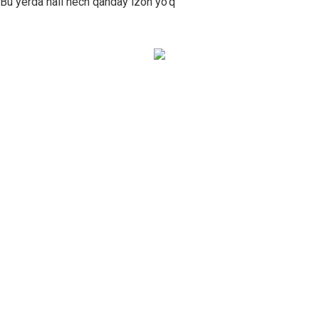
Bu yerda hali hech qanday izoh yo'q
Bizning xabarnomamizga
obuna bo'ling!
Va bizning yangi aktsiyalarimiz,
mehmonxonalarimiz, so‘nggi daqiqalardagi
sayohatlarimiz, haftaning eng yaxshi narxlari