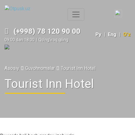
(+998) 78 120 90 00
Ру
|
Eng
|
O'z
09:00 dan 18:00
|
Qo‘ng‘iroq qiling
Asosiy
Guvohnomalar
Tourist Inn Hotel
Tourist Inn Hotel