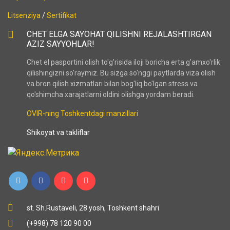
Litsenziya
/
Sertifikat
CHET ELGA SAYOHAT QILISHNI REJALASHTIRGAN
AZIZ SAYYOHLAR!
Chet el pasportini olish to'g'risida iloji boricha erta g'amxo'rlik
qilishingizni so'raymiz. Bu sizga so'nggi paytlarda viza olish
va bron qilish xizmatlari bilan bog'liq bo'lgan stress va
qo'shimcha xarajatlarni oldini olishga yordam beradi.
OVIR-ning Toshkentdagi manzillari
Shikoyat va takliflar
st. Sh.Rustaveli, 28 yosh, Toshkent shahri
(+998) 78 120 90 00