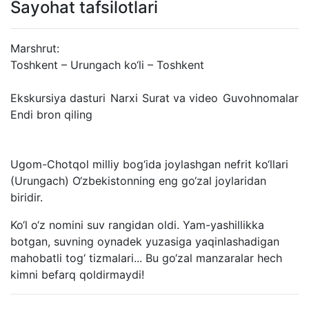
Sayohat tafsilotlari
Marshrut:
Toshkent – Urungach ko‘li – Toshkent
Ekskursiya dasturi
Narxi
Surat va video
Guvohnomalar
Endi bron qiling
Ugom-Chotqol milliy bog‘ida joylashgan nefrit ko‘llari
(Urungach) O‘zbekistonning eng go‘zal joylaridan
biridir.
Ko‘l o‘z nomini suv rangidan oldi. Yam-yashillikka
botgan, suvning oynadek yuzasiga yaqinlashadigan
mahobatli tog‘ tizmalari... Bu go‘zal manzaralar hech
kimni befarq qoldirmaydi!