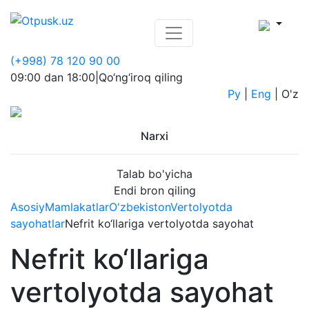
(+998) 78 120 90 00
09:00 dan 18:00
|
Qo‘ng‘iroq qiling
Ру
|
Eng
|
O'z
Narxi
Talab bo'yicha
Endi bron qiling
Asosiy
Mamlakatlar
O'zbekiston
Vertolyotda
sayohatlar
Nefrit ko‘llariga vertolyotda sayohat
Nefrit ko‘llariga
vertolyotda sayohat