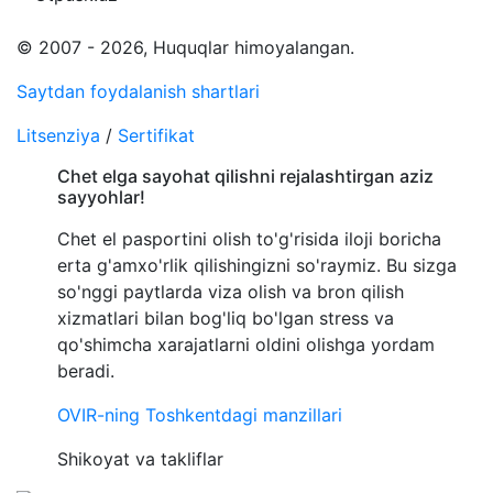
© 2007 - 2026, Huquqlar himoyalangan.
Saytdan foydalanish shartlari
Litsenziya
/
Sertifikat
Chet elga sayohat qilishni rejalashtirgan aziz
sayyohlar!
Chet el pasportini olish to'g'risida iloji boricha
erta g'amxo'rlik qilishingizni so'raymiz. Bu sizga
so'nggi paytlarda viza olish va bron qilish
xizmatlari bilan bog'liq bo'lgan stress va
qo'shimcha xarajatlarni oldini olishga yordam
beradi.
OVIR-ning Toshkentdagi manzillari
Shikoyat va takliflar