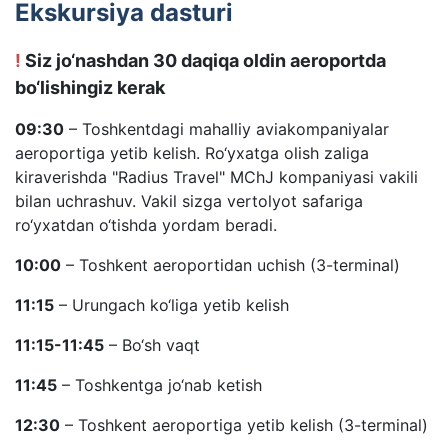
Ekskursiya dasturi
!
Siz jo‘nashdan 30 daqiqa oldin aeroportda
bo‘lishingiz kerak
09:30
– Toshkentdagi mahalliy aviakompaniyalar
aeroportiga yetib kelish. Ro‘yxatga olish zaliga
kiraverishda "Radius Travel" MChJ kompaniyasi vakili
bilan uchrashuv. Vakil sizga vertolyot safariga
ro‘yxatdan o‘tishda yordam beradi.
10:00
– Toshkent aeroportidan uchish
(3-terminal)
11:15
– Urungach ko‘liga yetib kelish
11:15-11:45
– Bo‘sh vaqt
11:45
– Toshkentga jo‘nab ketish
12:30
– Toshkent aeroportiga yetib kelish
(3-terminal)