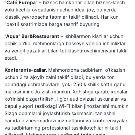
"Café Europa"
– biznes hamkorlar bilan biznes-lanch
yoki kechki ovqatlanish uchun ideal joy, bu yerda
klassik yevropacha taomlar taklif qilinadi. Har kuni
“baxtli soat”imizda barga tashrif buyuring.
"Aqua" Bar&Restaurant
– ishbilarmon kishilar uchun
ochik bo‘lib, mehmonlarga basseyn yonida ichimliklar
va yengil gazaklar bilan tetiklashtiruvchimenyuni taklif
etadi.
Konferents-zallar.
Mehmonxona tadbirlarni o‘tkazish
uchun 3 ta ajoyib zalni taklif qiladi, bu yerda tor
doiradagi uchrashuvlarni yoki 250 kishilik katta qabul
marosimini o‘tkazish mumkin. Xohishga qarab, xonalar
ko‘rinishi o‘zgartirilishi, ilg‘or audiovizual uskunalar va
bepul yuqori tezlikdagi Wi-Fi bilan jihozlanishi mumkin.
Sizga odamlarni joylashtirish sxemasini tanlashni
hamda biznes-markazi xizmatlarini va konferensiyalar
va tadbirlarning professional tashkilotchilarini taklif