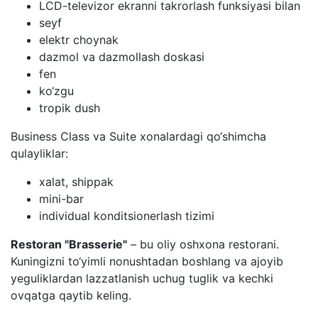
LCD-televizor ekranni takrorlash funksiyasi bilan
seyf
elektr choynak
dazmol va dazmollash doskasi
fen
ko‘zgu
tropik dush
Business Class va Suite xonalardagi qo‘shimcha
qulayliklar:
xalat, shippak
mini-bar
individual konditsionerlash tizimi
Restoran "Brasserie"
– bu oliy oshxona restorani.
Kuningizni to‘yimli nonushtadan boshlang va ajoyib
yeguliklardan lazzatlanish uchug tuglik va kechki
ovqatga qaytib keling.