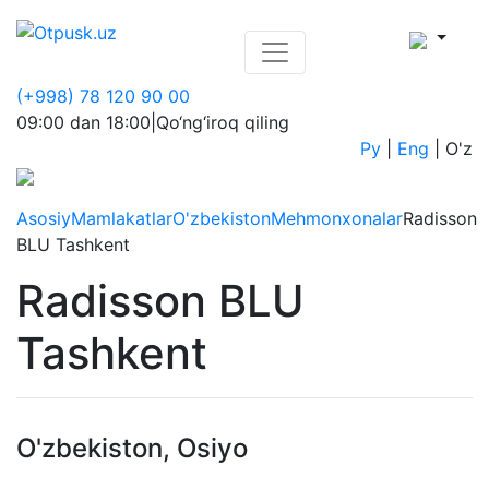
(+998) 78 120 90 00
09:00 dan 18:00
|
Qo‘ng‘iroq qiling
Ру
|
Eng
|
O'z
Asosiy
Mamlakatlar
O'zbekiston
Mehmonxonalar
Radisson
BLU Tashkent
Radisson BLU
Tashkent
O'zbekiston, Osiyo