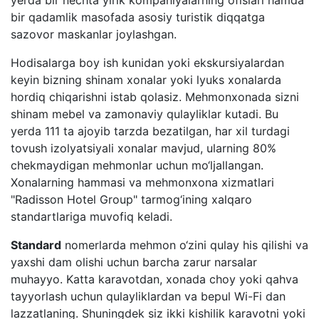
yerda bir nechta yirik kompaniyalarning ofislari hamda
bir qadamlik masofada asosiy turistik diqqatga
sazovor maskanlar joylashgan.
Hodisalarga boy ish kunidan yoki ekskursiyalardan
keyin bizning shinam xonalar yoki lyuks xonalarda
hordiq chiqarishni istab qolasiz. Mehmonxonada sizni
shinam mebel va zamonaviy qulayliklar kutadi. Bu
yerda 111 ta ajoyib tarzda bezatilgan, har xil turdagi
tovush izolyatsiyali xonalar mavjud, ularning 80%
chekmaydigan mehmonlar uchun mo‘ljallangan.
Xonalarning hammasi va mehmonxona xizmatlari
"Radisson Hotel Group" tarmog‘ining xalqaro
standartlariga muvofiq keladi.
Standard
nomerlarda mehmon o‘zini qulay his qilishi va
yaxshi dam olishi uchun barcha zarur narsalar
muhayyo. Katta karavotdan, xonada choy yoki qahva
tayyorlash uchun qulayliklardan va bepul Wi-Fi dan
lazzatlaning. Shuningdek siz ikki kishilik karavotni yoki