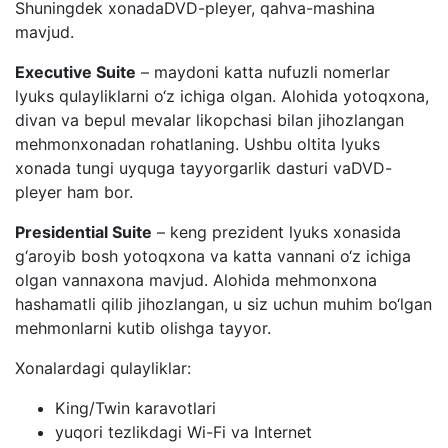
Shuningdek xonadaDVD-pleyer, qahva-mashina
mavjud.
Executive Suite
– maydoni katta nufuzli nomerlar
lyuks qulayliklarni o‘z ichiga olgan. Alohida yotoqxona,
divan va bepul mevalar likopchasi bilan jihozlangan
mehmonxonadan rohatlaning. Ushbu oltita lyuks
xonada tungi uyquga tayyorgarlik dasturi vaDVD-
pleyer ham bor.
Presidential Suite
– keng prezident lyuks xonasida
g‘aroyib bosh yotoqxona va katta vannani o‘z ichiga
olgan vannaxona mavjud. Alohida mehmonxona
hashamatli qilib jihozlangan, u siz uchun muhim bo‘lgan
mehmonlarni kutib olishga tayyor.
Xonalardagi qulayliklar:
King/Twin karavotlari
yuqori tezlikdagi Wi-Fi va Internet