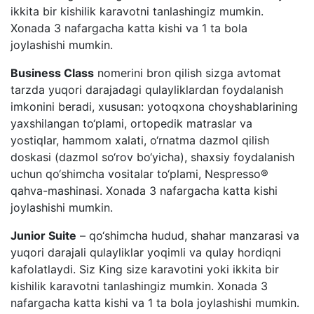
ikkita bir kishilik karavotni tanlashingiz mumkin.
Xonada 3 nafargacha katta kishi va 1 ta bola
joylashishi mumkin.
Business Class
nomerini bron qilish sizga avtomat
tarzda yuqori darajadagi qulayliklardan foydalanish
imkonini beradi, xususan: yotoqxona choyshablarining
yaxshilangan to‘plami, ortopedik matraslar va
yostiqlar, hammom xalati, o‘rnatma dazmol qilish
doskasi (dazmol so‘rov bo‘yicha), shaxsiy foydalanish
uchun qo‘shimcha vositalar to‘plami, Nespresso®
qahva-mashinasi. Xonada 3 nafargacha katta kishi
joylashishi mumkin.
Junior Suite
– qo‘shimcha hudud, shahar manzarasi va
yuqori darajali qulayliklar yoqimli va qulay hordiqni
kafolatlaydi. Siz King size karavotini yoki ikkita bir
kishilik karavotni tanlashingiz mumkin. Xonada 3
nafargacha katta kishi va 1 ta bola joylashishi mumkin.