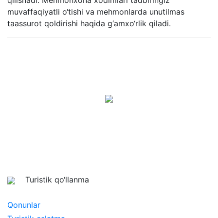
qilishadi. Mehmonxona xodimlari tadbiringiz
muvaffaqiyatli o‘tishi va mehmonlarda unutilmas
taassurot qoldirishi haqida g‘amxo‘rlik qiladi.
Turistik qo‘llanma
Qonunlar