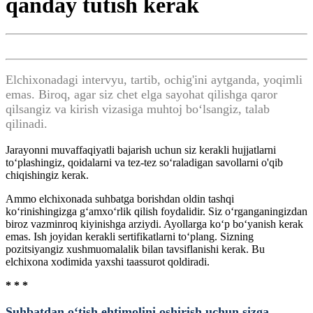
qanday tutish kerak
Elchixonadagi intervyu, tartib, ochig'ini aytganda, yoqimli
emas. Biroq, agar siz chet elga sayohat qilishga qaror
qilsangiz va kirish vizasiga muhtoj bo‘lsangiz, talab
qilinadi.
Jarayonni muvaffaqiyatli bajarish uchun siz kerakli hujjatlarni
to‘plashingiz, qoidalarni va tez-tez so‘raladigan savollarni o'qib
chiqishingiz kerak.
Ammo elchixonada suhbatga borishdan oldin tashqi
ko‘rinishingizga g‘amxo‘rlik qilish foydalidir. Siz o‘rganganingizdan
biroz vazminroq kiyinishga arziydi. Ayollarga ko‘p bo‘yanish kerak
emas. Ish joyidan kerakli sertifikatlarni to‘plang. Sizning
pozitsiyangiz xushmuomalalik bilan tavsiflanishi kerak. Bu
elchixona xodimida yaxshi taassurot qoldiradi.
* * *
Suhbatdan o‘tish ehtimolini oshirish uchun sizga