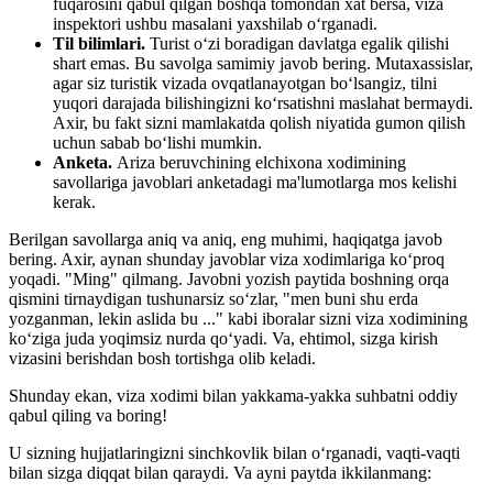
fuqarosini qabul qilgan boshqa tomondan xat bersa, viza
inspektori ushbu masalani yaxshilab o‘rganadi.
Til bilimlari.
Turist o‘zi boradigan davlatga egalik qilishi
shart emas. Bu savolga samimiy javob bering. Mutaxassislar,
agar siz turistik vizada ovqatlanayotgan bo‘lsangiz, tilni
yuqori darajada bilishingizni ko‘rsatishni maslahat bermaydi.
Axir, bu fakt sizni mamlakatda qolish niyatida gumon qilish
uchun sabab bo‘lishi mumkin.
Anketa.
Ariza beruvchining elchixona xodimining
savollariga javoblari anketadagi ma'lumotlarga mos kelishi
kerak.
Berilgan savollarga aniq va aniq, eng muhimi, haqiqatga javob
bering. Axir, aynan shunday javoblar viza xodimlariga ko‘proq
yoqadi. "Ming" qilmang. Javobni yozish paytida boshning orqa
qismini tirnaydigan tushunarsiz so‘zlar, "men buni shu erda
yozganman, lekin aslida bu ..." kabi iboralar sizni viza xodimining
ko‘ziga juda yoqimsiz nurda qo‘yadi. Va, ehtimol, sizga kirish
vizasini berishdan bosh tortishga olib keladi.
Shunday ekan, viza xodimi bilan yakkama-yakka suhbatni oddiy
qabul qiling va boring!
U sizning hujjatlaringizni sinchkovlik bilan o‘rganadi, vaqti-vaqti
bilan sizga diqqat bilan qaraydi. Va ayni paytda ikkilanmang: