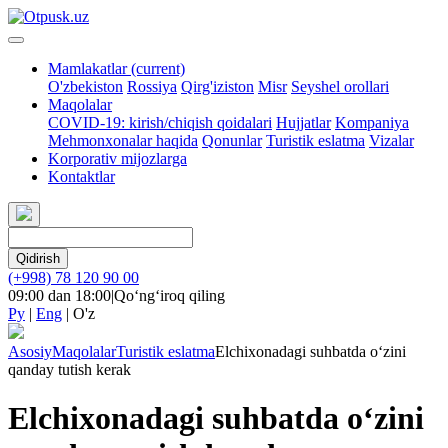
Mamlakatlar
(current)
O'zbekiston
Rossiya
Qirg'iziston
Misr
Seyshel orollari
Maqolalar
COVID-19: kirish/chiqish qoidalari
Hujjatlar
Kompaniya
Mehmonxonalar haqida
Qonunlar
Turistik eslatma
Vizalar
Korporativ mijozlarga
Kontaktlar
Qidirish
(+998) 78 120 90 00
09:00 dan 18:00
|
Qo‘ng‘iroq qiling
Ру
|
Eng
|
O'z
Asosiy
Maqolalar
Turistik eslatma
Elchixonadagi suhbatda o‘zini
qanday tutish kerak
Elchixonadagi suhbatda o‘zini