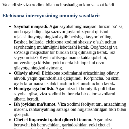
Va endi siz viza xodimi bilan uchrashadigan kun va soat keldi ...
Elchixona intervyusining umumiy savollari:
Sayohat maqsadi.
Agar sayohatning maqsadi turizm bo‘lsa,
unda qaysi diqqatga sazovor joylarni ziyorat qilishni
rejalashtirayotganingizni aytib berishga tayyor bo‘ling.
Boshqa hollarda, elchixona xodimi shaxsiy o‘sish uchun
sayohatning muhimligini isbotlashi kerak. Qog‘ozdagi va
so‘zdagi maqsadlar bir-biridan farq qilmasligi kerak. Siz
sayyohmisiz? Keyin ofitserga mamlakatda qolishni,
universitetga kirishni yoki u erda ish topishni orzu
qilayotganingizni aytmang.
Oilaviy ahvol.
Elchixona xodimlarini arizachining oilaviy
ahvoli, yaqin qarindoshlari qiziqtiradi. Ko‘pincha, bu sizni
uyda biror narsa ushlab turishini tushunish uchun kerak.
Homiyga ega bo‘lish.
Agar arizachi homiylik puli bilan
sayohat qilsa, viza xodimi bu borada bir qator savollarni
albatta beradi.
Ish joyidan ma'lumot.
Viza xodimi faoliyat turi, arizachining
maoshi, rahbariyatning safarga oid hujjatlashtirilgan fikri bilan
qiziqadi.
Chet el fuqarosini qabul qiluvchi tomon.
Agar ariza
beruvchi ish beruvchidan, qarindoshidan yoki chet el