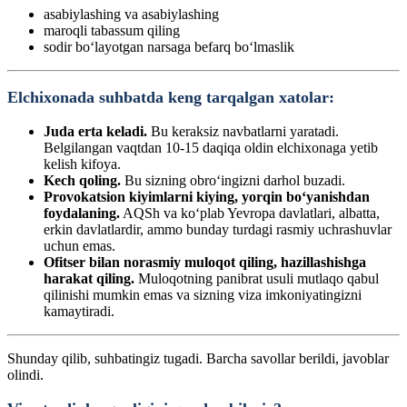
asabiylashing va asabiylashing
maroqli tabassum qiling
sodir bo‘layotgan narsaga befarq bo‘lmaslik
Elchixonada suhbatda keng tarqalgan xatolar:
Juda erta keladi.
Bu keraksiz navbatlarni yaratadi.
Belgilangan vaqtdan 10-15 daqiqa oldin elchixonaga yetib
kelish kifoya.
Kech qoling.
Bu sizning obro‘ingizni darhol buzadi.
Provokatsion kiyimlarni kiying, yorqin bo‘yanishdan
foydalaning.
AQSh va ko‘plab Yevropa davlatlari, albatta,
erkin davlatlardir, ammo bunday turdagi rasmiy uchrashuvlar
uchun emas.
Ofitser bilan norasmiy muloqot qiling, hazillashishga
harakat qiling.
Muloqotning panibrat usuli mutlaqo qabul
qilinishi mumkin emas va sizning viza imkoniyatingizni
kamaytiradi.
Shunday qilib, suhbatingiz tugadi. Barcha savollar berildi, javoblar
olindi.