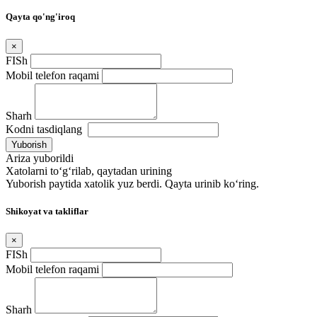
Qayta qo'ng'iroq
×
FISh
Mobil telefon raqami
Sharh
Kodni tasdiqlang
Yuborish
Ariza yuborildi
Xatolarni to‘g‘rilab, qaytadan urining
Yuborish paytida xatolik yuz berdi. Qayta urinib ko‘ring.
Shikoyat va takliflar
×
FISh
Mobil telefon raqami
Sharh