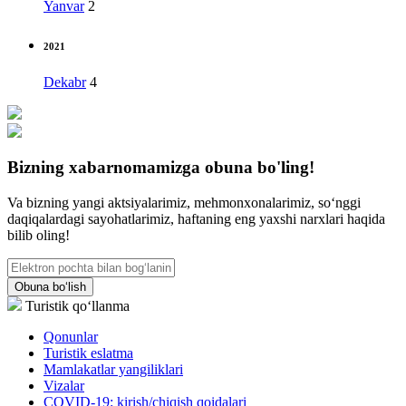
Yanvar
2
2021
Dekabr
4
Bizning xabarnomamizga obuna bo'ling!
Va bizning yangi aktsiyalarimiz, mehmonxonalarimiz, so‘nggi
daqiqalardagi sayohatlarimiz, haftaning eng yaxshi narxlari haqida
bilib oling!
Obuna bo‘lish
Turistik qo‘llanma
Qonunlar
Turistik eslatma
Mamlakatlar yangiliklari
Vizalar
COVID-19: kirish/chiqish qoidalari