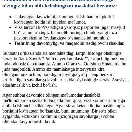
o‘zingiz bilan olib kelishingizni maslahat beramiz:
Ishlayotgan lavozimni, shuningdek ish haqi miqdorini
ko‘rsatgan holda ish joyidan ma'lumot.
Viza tarixini ko‘rsatadigan yaroqsiz pasportlar (agar mavjud
bo‘lsa, uni o‘zingiz bilan olib boring, chunki yangi toza
pasport sizning foydangizga o‘ynamasligi mumkin).
Tashrifning davomiyligi va maqsadini tasdiqlovchi shakllar.
Suhbatni o‘tkazishda siz mentalitetdagi farqni hisobga olishingiz
kerak bo‘ladi. Savol: "Pulni qayerdan olasiz?", ko‘pchiligimiz buni
juda odobsiz deb topamiz. Ammo G‘arb va Qo‘shma Shtatlarda bu
juda maqbuldir. Ammo siz mamlakatga intervyusiz kira
olmaganingiz uchun, boradigan joyingiz yo‘q – eng beozor
ko‘rinadigan savollarga javoblar ustida o‘ylashingiz kerak. Asosiysi,
adashmaslik va izchil bo‘lish.
Agar suhbat davomida olingan ma'lumotlar dastlabki
ma'lumotlardan sezilarli darajada farq qilsa, viza xodimlari turistga
alohida ishonchsizlikka ega. Agar siz anketada ikkita mashinangiz
borligini ko‘rsatgan bo‘lsangiz, buni unutmang. Bir so‘z bilan
aytganda, elchixona xodimini qiziqtirgan savollarga javoblar
oldindan tayyorlanishi kerak.