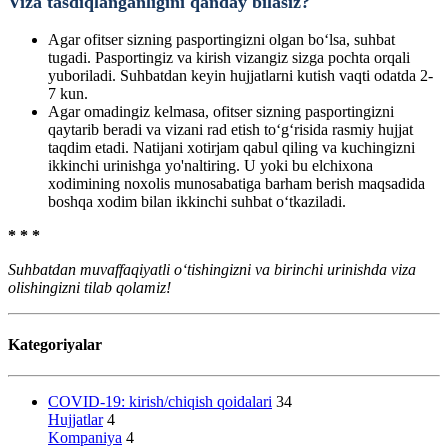
Viza tasdiqlanganligini qanday bilasiz?
Agar ofitser sizning pasportingizni olgan bo‘lsa, suhbat
tugadi. Pasportingiz va kirish vizangiz sizga pochta orqali
yuboriladi. Suhbatdan keyin hujjatlarni kutish vaqti odatda 2-
7 kun.
Agar omadingiz kelmasa, ofitser sizning pasportingizni
qaytarib beradi va vizani rad etish to‘g‘risida rasmiy hujjat
taqdim etadi. Natijani xotirjam qabul qiling va kuchingizni
ikkinchi urinishga yo'naltiring. U yoki bu elchixona
xodimining noxolis munosabatiga barham berish maqsadida
boshqa xodim bilan ikkinchi suhbat o‘tkaziladi.
* * *
Suhbatdan muvaffaqiyatli o‘tishingizni va birinchi urinishda viza
olishingizni tilab qolamiz!
Kategoriyalar
COVID-19: kirish/chiqish qoidalari
34
Hujjatlar
4
Kompaniya
4