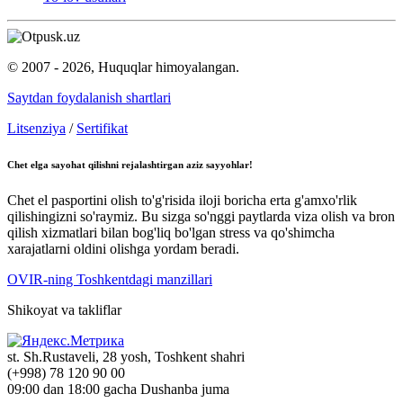
© 2007 - 2026, Huquqlar himoyalangan.
Saytdan foydalanish shartlari
Litsenziya
/
Sertifikat
Chet elga sayohat qilishni rejalashtirgan aziz sayyohlar!
Chet el pasportini olish to'g'risida iloji boricha erta g'amxo'rlik
qilishingizni so'raymiz. Bu sizga so'nggi paytlarda viza olish va bron
qilish xizmatlari bilan bog'liq bo'lgan stress va qo'shimcha
xarajatlarni oldini olishga yordam beradi.
OVIR-ning Toshkentdagi manzillari
Shikoyat va takliflar
st. Sh.Rustaveli, 28 yosh, Toshkent shahri
(+998) 78 120 90 00
09:00 dan 18:00 gacha Dushanba juma