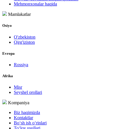
Mehmonxonalar haqida
Mamlakatlar
Osiyo
O'zbekiston
Qirg'iziston
Evropa
Rossiya
Afrika
Misr
Seyshel orollari
Kompaniya
Biz haqimizda
Kontaktlar
Bo‘sh ish o‘rinlari
To‘lov usullari