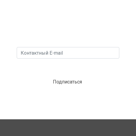
И узнавайте о наших новых акциях, отелях,
горящих турах, лучших предложениях
недели!
Подписаться