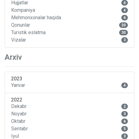
Hujjatlar
4
Kompaniya
4
Mehmonxonalar haqida
6
Qonunlar
20
Turistik eslatma
30
Vizalar
3
Arxiv
2023
Yanvar
4
2022
Dekabr
2
Noyabr
3
Oktabr
6
Sentabr
5
Iyul
3