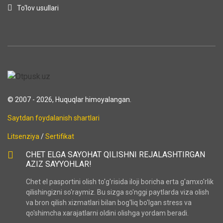
To‘lov usullari
© 2007 - 2026, Huquqlar himoyalangan.
Saytdan foydalanish shartlari
Litsenziya
/
Sertifikat
CHET ELGA SAYOHAT QILISHNI REJALASHTIRGAN
AZIZ SAYYOHLAR!
Chet el pasportini olish to'g'risida iloji boricha erta g'amxo'rlik
qilishingizni so'raymiz. Bu sizga so'nggi paytlarda viza olish
va bron qilish xizmatlari bilan bog'liq bo'lgan stress va
qo'shimcha xarajatlarni oldini olishga yordam beradi.