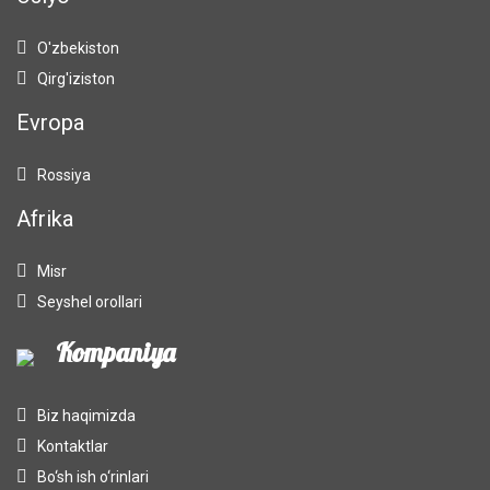
O'zbekiston
Qirg'iziston
Evropa
Rossiya
Afrika
Misr
Seyshel orollari
Kompaniya
Biz haqimizda
Kontaktlar
Bo‘sh ish o‘rinlari