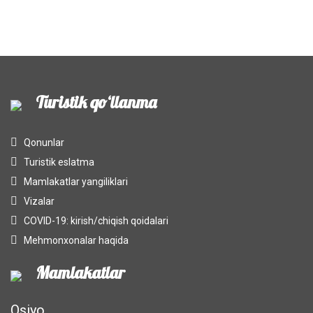
Turistik qo‘llanma
Qonunlar
Turistik eslatma
Mamlakatlar yangiliklari
Vizalar
COVID-19: kirish/chiqish qoidalari
Mehmonxonalar haqida
Mamlakatlar
Osiyo