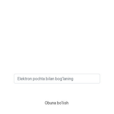
Bizning xabarnomamizga
obuna bo'ling!
Va bizning yangi aktsiyalarimiz,
mehmonxonalarimiz, so‘nggi daqiqalardagi
sayohatlarimiz, haftaning eng yaxshi narxlari
haqida bilib oling!
Obuna bo‘lish