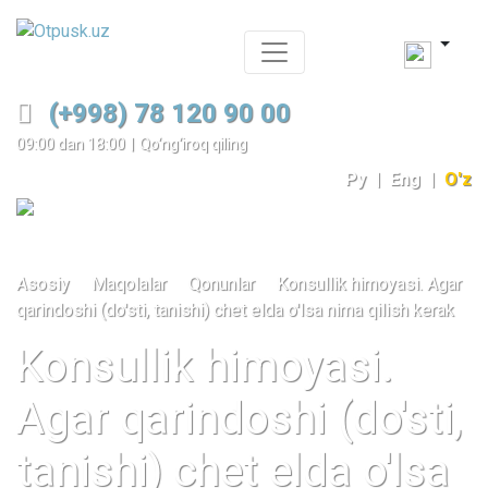
(+998) 78 120 90 00
09:00 dan 18:00
|
Qo‘ng‘iroq qiling
Ру
|
Eng
|
O'z
Asosiy
Maqolalar
Qonunlar
Konsullik himoyasi. Agar
qarindoshi (do'sti, tanishi) chet elda o'lsa nima qilish kerak
Konsullik himoyasi.
Agar qarindoshi (do'sti,
tanishi) chet elda o'lsa