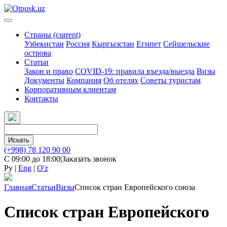
Страны
(current)
Узбекистан
Россия
Кыргызстан
Египет
Сейшельские
острова
Статьи
Закон и право
COVID-19: правила въезда/выезда
Визы
Документы
Компания
Об отелях
Советы туристам
Корпоративным клиентам
Контакты
Искать
(+998) 78 120 90 00
С 09:00 до 18:00
|
Заказать звонок
Ру
|
Eng
|
O'z
Главная
Статьи
Визы
Список стран Европейского союза
Список стран Европейского