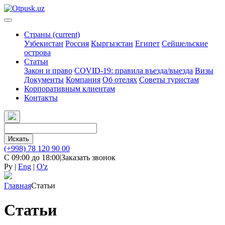
Страны
(current)
Узбекистан
Россия
Кыргызстан
Египет
Сейшельские
острова
Статьи
Закон и право
COVID-19: правила въезда/выезда
Визы
Документы
Компания
Об отелях
Советы туристам
Корпоративным клиентам
Контакты
Искать
(+998) 78 120 90 00
С 09:00 до 18:00
|
Заказать звонок
Ру
|
Eng
|
O'z
Главная
Статьи
Статьи