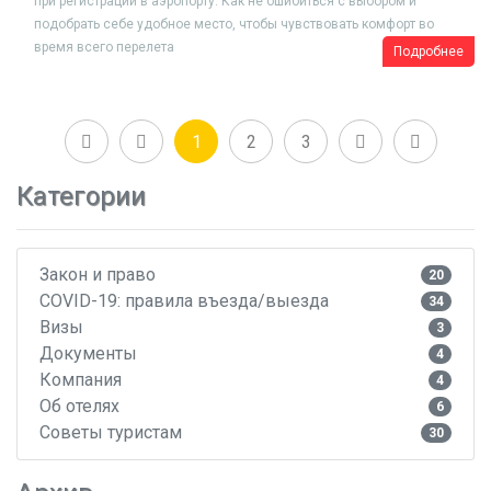
при регистрации в аэропорту. Как не ошибиться с выбором и
подобрать себе удобное место, чтобы чувствовать комфорт во
время всего перелета
Подробнее
1
2
3
Категории
Закон и право
20
COVID-19: правила въезда/выезда
34
Визы
3
Документы
4
Компания
4
Об отелях
6
Советы туристам
30